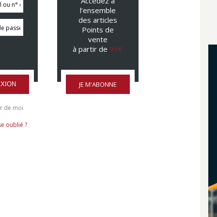
Accédez à
l’ensemble
des articles
Points de
vente
à partir de
95€
JE M'ABONNE
XION
r de moi
e oublié ?