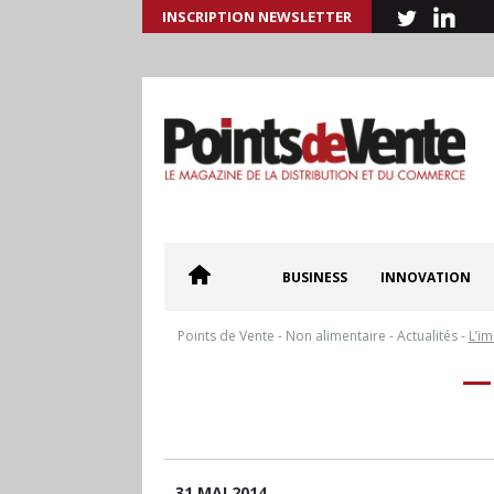
INSCRIPTION NEWSLETTER
BUSINESS
INNOVATION
Points de Vente
-
Non alimentaire
-
Actualités
-
L’im
31 MAI 2014