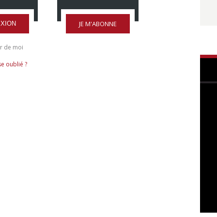
JE M'ABONNE
XION
r de moi
e oublié ?