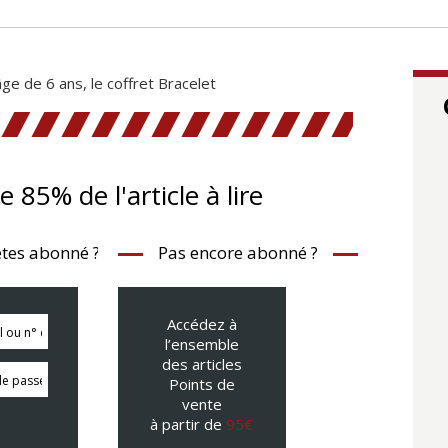
’âge de 6 ans, le coffret Bracelet
te 85% de l'article à lire
tes abonné ?
Pas encore abonné ?
Accédez à
l’ensemble
des articles
Points de
vente
à partir de
95€