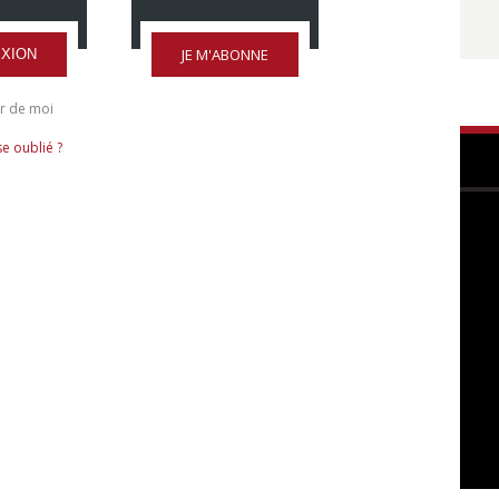
JE M'ABONNE
XION
r de moi
e oublié ?