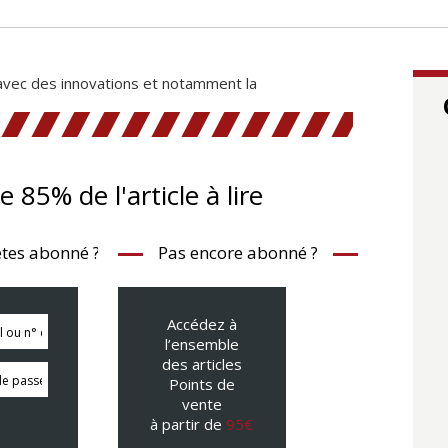
avec des innovations et notamment la
te 85% de l'article à lire
tes abonné ?
Pas encore abonné ?
Accédez à
l’ensemble
des articles
Points de
vente
à partir de
95€