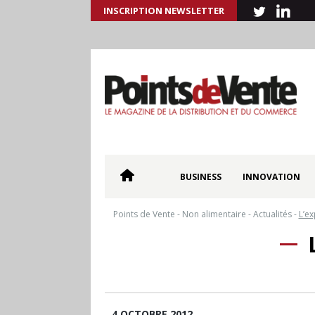
INSCRIPTION NEWSLETTER
BUSINESS
INNOVATION
Points de Vente
-
Non alimentaire
-
Actualités
-
L’e
4 OCTOBRE 2012