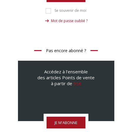
Se souvenir de moi
Mot de passe oublié ?
Pas encore abonné ?
Accédez à l’ensemble
des articles Points de vente
à partir de
95€
JE M'ABONNE