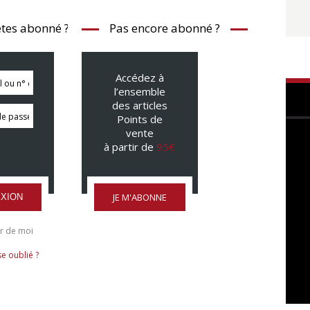
tes abonné ?
Pas encore abonné ?
Accédez à
l’ensemble
des articles
Points de
vente
à partir de
95€
JE M'ABONNE
XION
r de moi
e oublié ?