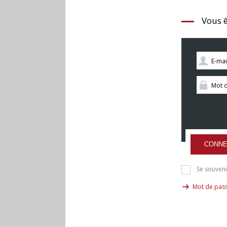
Vous ê
CONNE
Se souveni
Mot de pass