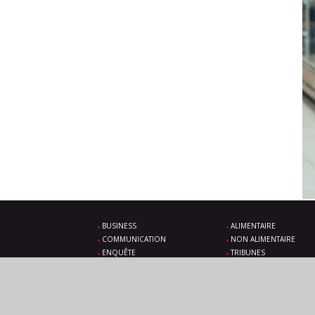
BUSINESS
ALIMENTAIRE
COMMUNICATION
NON ALIMENTAIRE
ENQUÊTE
TRIBUNES
SOLUTIONS
ÉVÉNEMENTS À VENIR
VIDÉOS
LÉGALES
ABONNEZ-VOUS
CONTACT
PLAN DU SITE
TWITTER