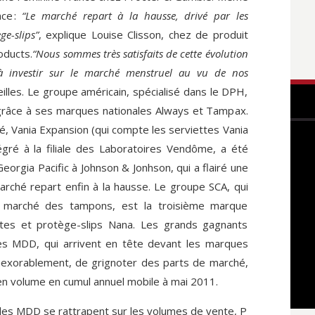
nce :
“Le marché repart à la hausse, drivé par les
ge-slips”
, explique Louise Clisson, chez de produit
oducts.
“Nous sommes très satisfaits de cette évolution
à investir sur le marché menstruel au vu de nos
deilles. Le groupe américain, spécialisé dans le DPH,
grâce à ses marques nationales Always et Tampax.
, Vania Expansion (qui compte les serviettes Vania
égré à la filiale des Laboratoires Vendôme, a été
eorgia Pacific à Johnson & Jonhson, qui a flairé une
arché repart enfin à la hausse. Le groupe SCA, qui
e marché des tampons, est la troisième marque
ttes et protège-slips Nana. Les grands gagnants
es MDD, qui arrivent en tête devant les marques
inexorablement, de grignoter des parts de marché,
en volume en cumul annuel mobile à mai 2011.
 les MDD se rattrapent sur les volumes de vente, P