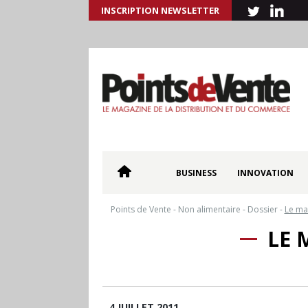
INSCRIPTION NEWSLETTER
BUSINESS
INNOVATION
Points de Vente
-
Non alimentaire
-
Dossier
-
Le ma
LE 
4 JUILLET 2011