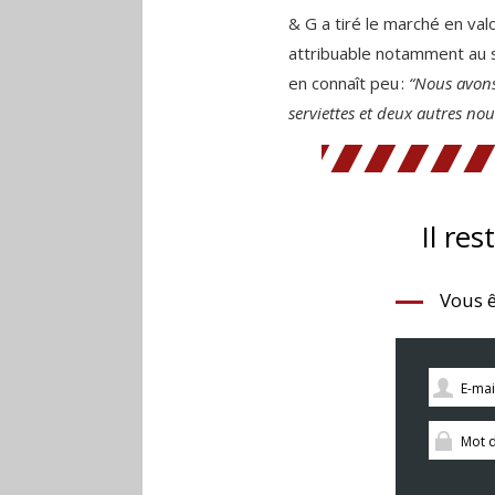
& G a tiré le marché en val
attribuable notamment au s
en connaît peu :
“Nous avons
serviettes et deux autres no
Il res
Vous ê