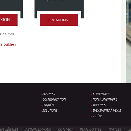
JE M'ABONNE
XION
r de moi
e oublié ?
BUSINESS
ALIMENTAIRE
COMMUNICATION
NON ALIMENTAIRE
ENQUÊTE
TRIBUNES
SOLUTIONS
ÉVÉNEMENTS À VENIR
VIDÉOS
NS LÉGALES
ABONNEZ-VOUS
CONTACT
PLAN DU SITE
TWITTER
L