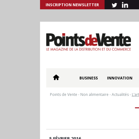
INSCRIPTION NEWSLETTER
BUSINESS
INNOVATION
Points de Vente
-
Non alimentaire
-
Actualités
-
L’ar
5 FÉVRIER 2016