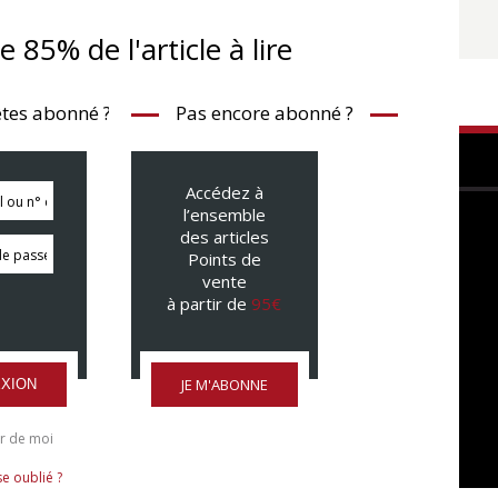
te 85% de l'article à lire
tes abonné ?
Pas encore abonné ?
Accédez à
l’ensemble
des articles
Points de
vente
à partir de
95€
JE M'ABONNE
XION
r de moi
e oublié ?