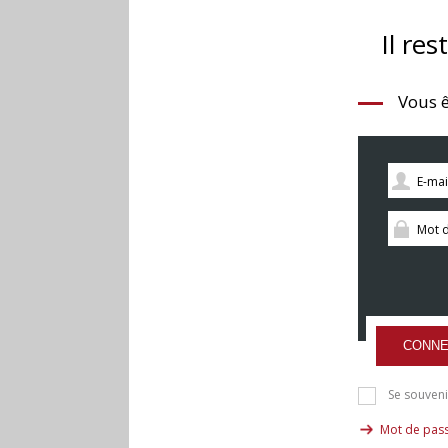
Il res
Vous ê
CONNE
Se souveni
Mot de pass