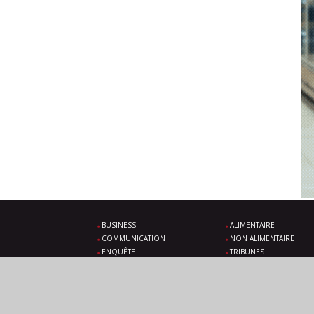
BUSINESS
ALIMENTAIRE
COMMUNICATION
NON ALIMENTAIRE
ENQUÊTE
TRIBUNES
SOLUTIONS
ÉVÉNEMENTS À VENIR
VIDÉOS
LÉGALES
ABONNEZ-VOUS
CONTACT
PLAN DU SITE
TWITTER