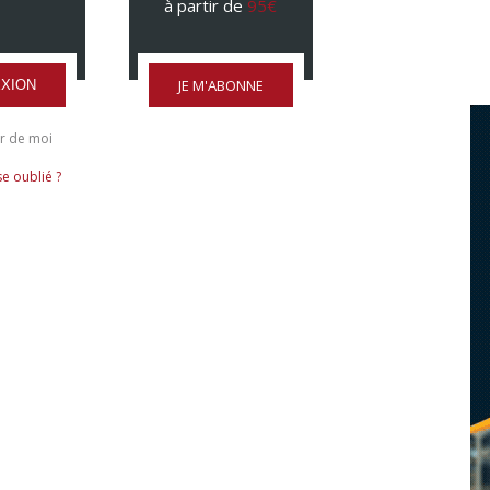
à partir de
95€
JE M'ABONNE
XION
r de moi
e oublié ?