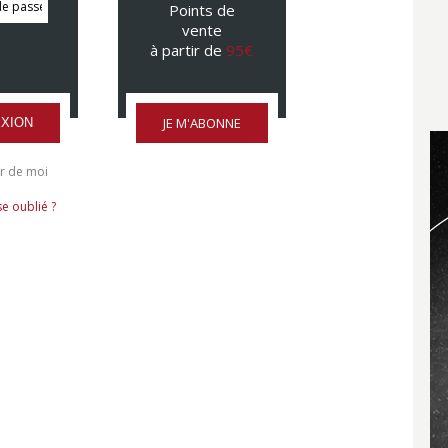
Points de
vente
à partir de
95€
JE M'ABONNE
XION
r de moi
e oublié ?