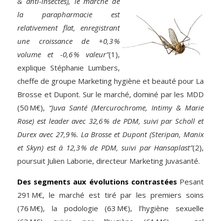
& anti-insectes),
le marché de
la parapharmacie est
relativement flat, enregistrant
une croissance de +0,3 %
volume et -0,6 % valeur”
(1),
explique Stéphanie Lumbers,
cheffe de groupe Marketing hygiène et beauté pour La
Brosse et Dupont. Sur le marché, dominé par les MDD
(50 M€),
“Juva Santé (Mercurochrome, Intimy & Marie
Rose) est leader avec 32,6 % de PDM, suivi par Scholl et
Durex avec 27,9 %. La Brosse et Dupont (Steripan, Manix
et Skyn) est à 12,3 % de PDM, suivi par Hansaplast”
(2),
poursuit Julien Laborie, directeur Marketing Juvasanté.
Des segments aux évolutions contrastées
Pesant
291 M€, le marché est tiré par les premiers soins
(76 M€), la podologie (63 M€), l’hygiène sexuelle