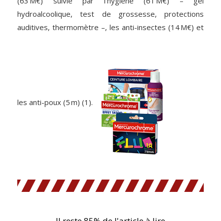
(63 M€) suivie par l’hygiène (61 M€) – gel
hydroalcoolique, test de grossesse, protections
auditives, thermomètre –, les anti-insectes (14 M€) et
les anti-poux (5 m) (1).
Il reste 85% de l'article à lire