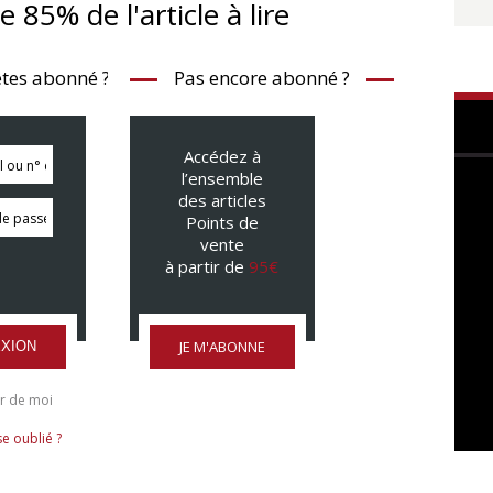
te 85% de l'article à lire
tes abonné ?
Pas encore abonné ?
Accédez à
l’ensemble
des articles
Points de
vente
à partir de
95€
JE M'ABONNE
XION
r de moi
e oublié ?