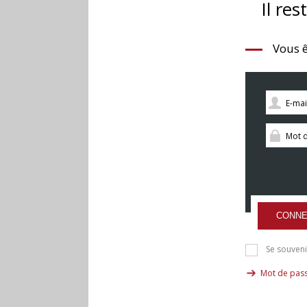
Il res
Vous ê
CONNE
Se souveni
Mot de pass