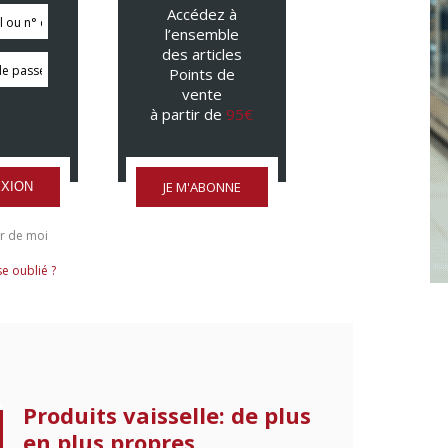
Accédez à
l’ensemble
des articles
Points de
vente
à partir de
95€
JE M'ABONNE
XION
r de moi
e oublié ?
Produits vaisselle: de plus
en plus propres