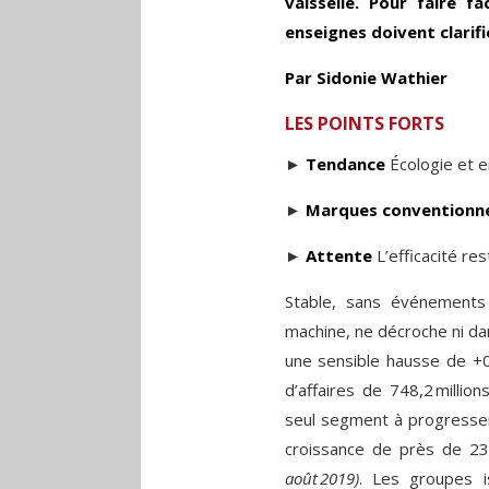
vaisselle. Pour faire 
enseignes doivent clarifi
Par Sidonie Wathier
LES POINTS FORTS
►
Tendance
Écologie et 
►
Marques conventionne
►
Attente
L’efficacité re
Stable, sans événements
machine, ne décroche ni dans
une sensible hausse de +0
d’affaires de
748,2 million
seul segment à progresser
croissance de près de 23
août 2019)
. Les groupes i