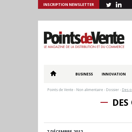
INSCRIPTION NEWSLETTER
BUSINESS
INNOVATION
Points de Vente
-
Non alimentaire
-
Dossier
-
Des o
DES
7 DÉCEMBRE 2012