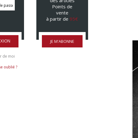
des articles
Points de
vente
à partir de
95€
JE M'ABONNE
XION
r de moi
e oublié ?