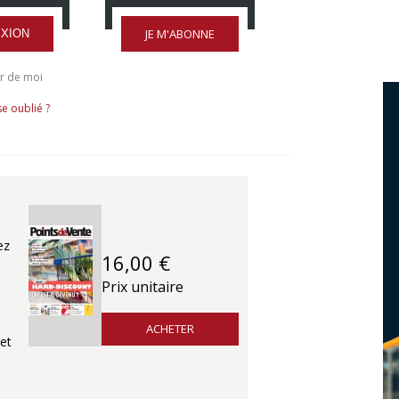
JE M'ABONNE
XION
r de moi
e oublié ?
ez
16,00 €
Prix unitaire
ACHETER
et