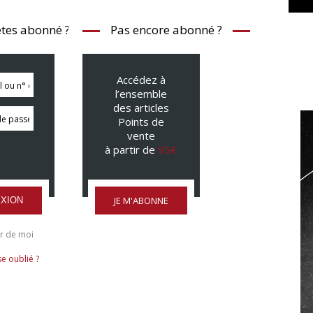
tes abonné ?
Pas encore abonné ?
Accédez à
l’ensemble
des articles
Points de
vente
à partir de
95€
JE M'ABONNE
XION
r de moi
e oublié ?