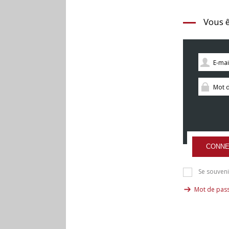
Vous ê
CONNE
Se souveni
Mot de pass