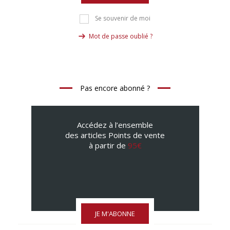
Se souvenir de moi
Mot de passe oublié ?
Pas encore abonné ?
Accédez à l’ensemble
des articles Points de vente
à partir de
95€
JE M'ABONNE