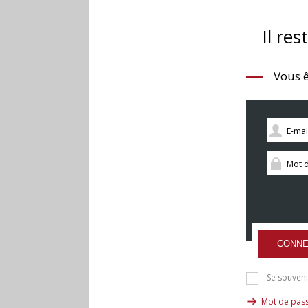
Il res
Vous ê
CONNE
Se souveni
Mot de pass