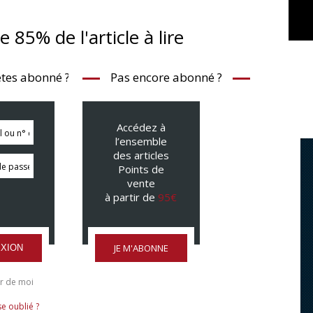
te 85% de l'article à lire
tes abonné ?
Pas encore abonné ?
Accédez à
l’ensemble
des articles
Points de
vente
à partir de
95€
JE M'ABONNE
XION
r de moi
e oublié ?