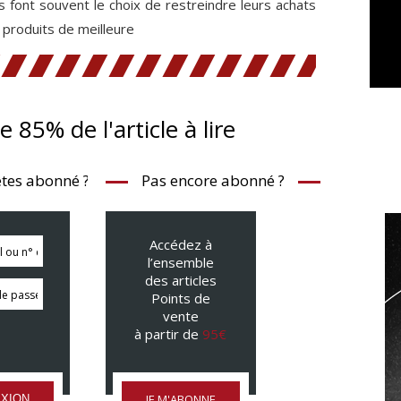
s font souvent le choix de restreindre leurs achats
s produits de meilleure
te 85% de l'article à lire
tes abonné ?
Pas encore abonné ?
Accédez à
l’ensemble
des articles
Points de
vente
à partir de
95€
JE M'ABONNE
XION