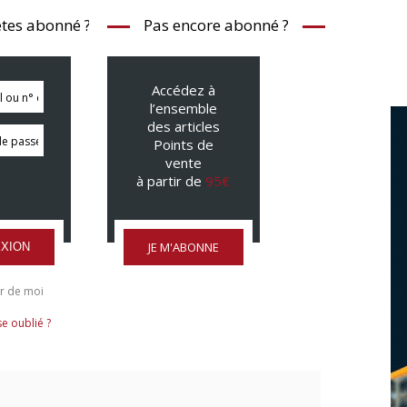
tes abonné ?
Pas encore abonné ?
Accédez à
l’ensemble
des articles
Points de
vente
à partir de
95€
JE M'ABONNE
XION
r de moi
e oublié ?