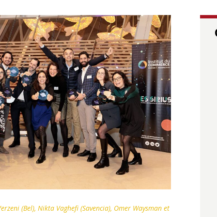
Verzeni (Bel), Nikta Vaghefi (Savencia), Omer Waysman et