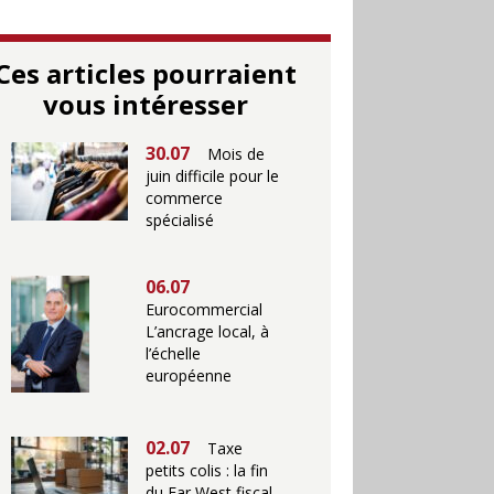
Ces articles pourraient
vous intéresser
30.07
Mois de
juin difficile pour le
commerce
spécialisé
06.07
Eurocommercial
L’ancrage local, à
l’échelle
européenne
02.07
Taxe
petits colis : la fin
du Far West fiscal