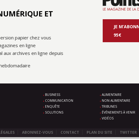
 NUMÉRIQUE ET
JE M’ABONN
95€
ersion papier chez vous
agazines en ligne
al aux archives en ligne depuis
 hebdomadaire
BUSINESS
ALIMENTAIRE
COMMUNICATION
NON ALIMENTAIRE
ENQUÊTE
TRIBUNES
SOLUTIONS
ÉVÉNEMENTS À VENIR
VIDÉOS
LÉGALES
ABONNEZ-VOUS
CONTACT
PLAN DU SITE
TWITTER