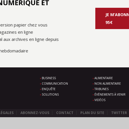
 NUMÉRIQUE ET
JE M’ABONN
95€
ersion papier chez vous
agazines en ligne
al aux archives en ligne depuis
 hebdomadaire
BUSINESS
ALIMENTAIRE
COMMUNICATION
NON ALIMENTAIRE
ENQUÊTE
TRIBUNES
SOLUTIONS
ÉVÉNEMENTS À VENIR
VIDÉOS
LÉGALES
ABONNEZ-VOUS
CONTACT
PLAN DU SITE
TWITTER