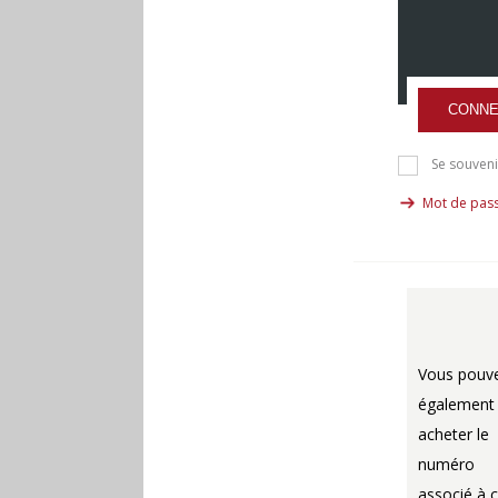
CONNE
Se souveni
Mot de pass
Vous pouv
également
acheter le
numéro
associé à c