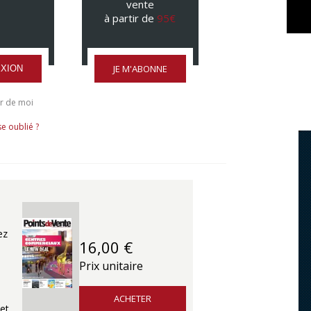
vente
à partir de
95€
JE M'ABONNE
XION
r de moi
e oublié ?
ez
16,00 €
Prix unitaire
ACHETER
et