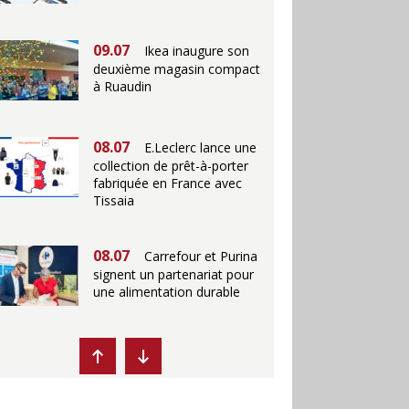
09.07
Ikea inaugure son
deuxième magasin compact
à Ruaudin
08.07
E.Leclerc lance une
collection de prêt-à-porter
fabriquée en France avec
Tissaia
08.07
Carrefour et Purina
signent un partenariat pour
une alimentation durable
07.07
Ikea propose des
"Escales fraîcheur" en
magasins