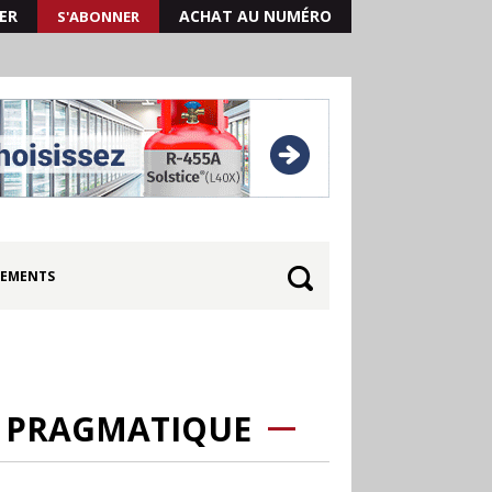
ER
ACHAT AU NUMÉRO
S'ABONNER
EMENTS
S PRAGMATIQUE
30.06
Canicule : les
soldes d’été prolongés
jusqu’au 28 juillet pour