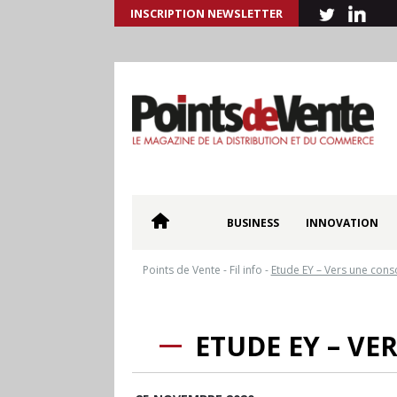
INSCRIPTION NEWSLETTER
BUSINESS
INNOVATION
Points de Vente
-
Fil info
-
Etude EY – Vers une con
ETUDE EY – V