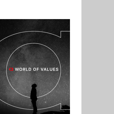
02.07
Altho renforce ses
investissements pour
réduire sa consommation
d’eau
01.07
Aldi Studio lance sa
première collection capsule
inspirée de ses codes
visuels
01.07
Cafom annonce
des résultats semestriels en
hausse, portés par le e-
commerce
30.06
La Sportiva affiche
une croissance solide en
2025