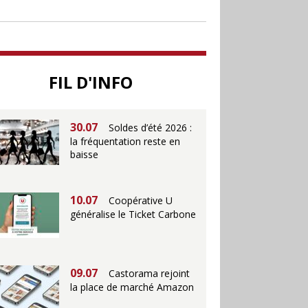
soutenir le commerce
25.06
Action ouvre un
magasin à La Défense
FIL D'INFO
30.07
Soldes d’été 2026 :
la fréquentation reste en
baisse
10.07
Coopérative U
généralise le Ticket Carbone
09.07
Castorama rejoint
la place de marché Amazon