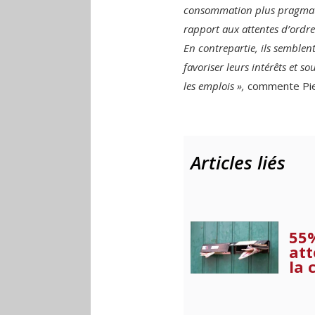
consommation plus pragmati
rapport aux attentes d’ordre 
En contrepartie, ils semble
favoriser leurs intérêts et s
les emplois »,
commente Pier
Articles liés
55%
att
la 