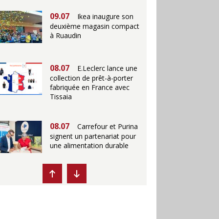
09.07
Ikea inaugure son
deuxième magasin compact
à Ruaudin
08.07
E.Leclerc lance une
collection de prêt-à-porter
fabriquée en France avec
Tissaia
08.07
Carrefour et Purina
signent un partenariat pour
une alimentation durable
07.07
Ikea propose des
"Escales fraîcheur" en
magasins