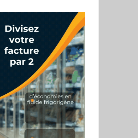
02.07
Altho renforce ses
investissements pour
réduire sa consommation
d’eau
01.07
Aldi Studio lance sa
première collection capsule
inspirée de ses codes
visuels
01.07
Cafom annonce
des résultats semestriels en
hausse, portés par le e-
commerce
30.06
La Sportiva affiche
une croissance solide en
2025