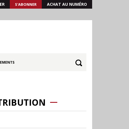
ER
ACHAT AU NUMÉRO
S'ABONNER
EMENTS
STRIBUTION
30.06
Canicule : les
soldes d’été prolongés
jusqu’au 28 juillet pour
soutenir le commerce