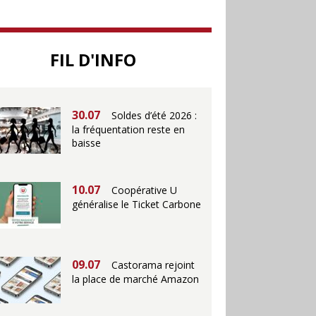
25.06
Action ouvre un
FIL D'INFO
magasin à La Défense
30.07
Soldes d’été 2026 :
la fréquentation reste en
baisse
10.07
Coopérative U
généralise le Ticket Carbone
09.07
Castorama rejoint
la place de marché Amazon