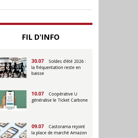
jusqu’au 28 juillet pour
soutenir le commerce
25.06
Action ouvre un
FIL D'INFO
magasin à La Défense
30.07
Soldes d’été 2026 :
la fréquentation reste en
baisse
10.07
Coopérative U
généralise le Ticket Carbone
09.07
Castorama rejoint
la place de marché Amazon