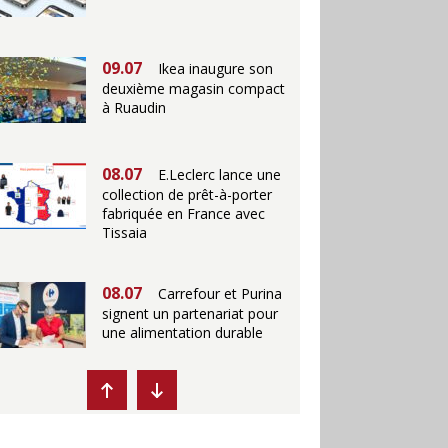
09.07
Ikea inaugure son
deuxième magasin compact
à Ruaudin
08.07
E.Leclerc lance une
collection de prêt-à-porter
fabriquée en France avec
Tissaia
08.07
Carrefour et Purina
signent un partenariat pour
une alimentation durable
07.07
Ikea propose des
"Escales fraîcheur" en
magasins