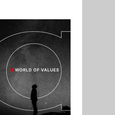
02.07
Altho renforce ses
investissements pour
réduire sa consommation
d’eau
01.07
Aldi Studio lance sa
première collection capsule
inspirée de ses codes
visuels
01.07
Cafom annonce
des résultats semestriels en
hausse, portés par le e-
commerce
30.06
La Sportiva affiche
une croissance solide en