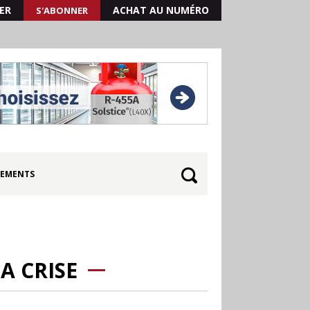
ER
ACHAT AU NUMÉRO
S'ABONNER
EMENTS
A CRISE
30.06
Canicule : les
soldes d’été prolongés