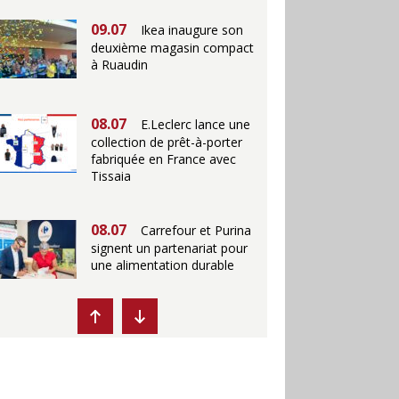
09.07
Ikea inaugure son
deuxième magasin compact
à Ruaudin
08.07
E.Leclerc lance une
collection de prêt-à-porter
fabriquée en France avec
Tissaia
08.07
Carrefour et Purina
signent un partenariat pour
une alimentation durable
07.07
Ikea propose des
"Escales fraîcheur" en
magasins