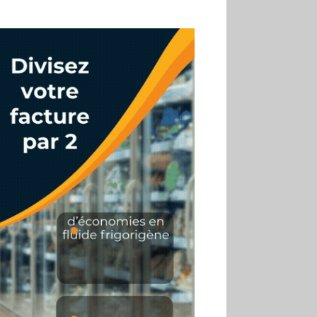
02.07
Altho renforce ses
investissements pour
réduire sa consommation
d’eau
01.07
Aldi Studio lance sa
première collection capsule
inspirée de ses codes
visuels
01.07
Cafom annonce
des résultats semestriels en
hausse, portés par le e-
commerce
30.06
La Sportiva affiche
une croissance solide en
2025