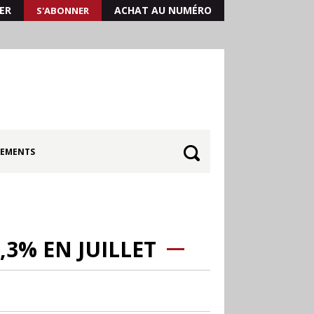
ER
ACHAT AU NUMÉRO
S'ABONNER
EMENTS
3% EN JUILLET
30.06
Canicule : les
soldes d’été prolongés
jusqu’au 28 juillet pour
soutenir le commerce