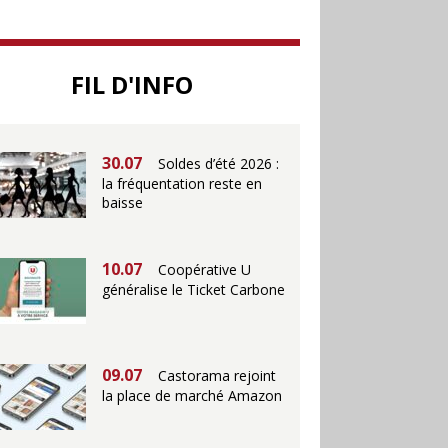
25.06
Action ouvre un
FIL D'INFO
magasin à La Défense
30.07
Soldes d’été 2026 :
la fréquentation reste en
baisse
10.07
Coopérative U
généralise le Ticket Carbone
09.07
Castorama rejoint
la place de marché Amazon