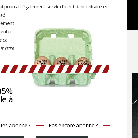
i pourrait également servir d’identifiant
unitaire et
ité
ngement
menter
s ce
 mettre
 85%
cle à
tes abonné ?
Pas encore abonné ?