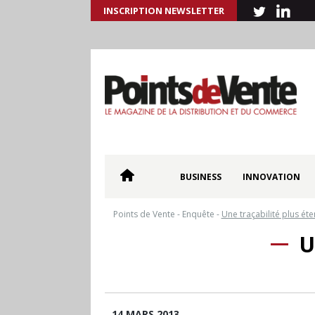
INSCRIPTION NEWSLETTER
BUSINESS
INNOVATION
Points de Vente
-
Enquête
-
Une traçabilité plus ét
U
14 MARS 2013