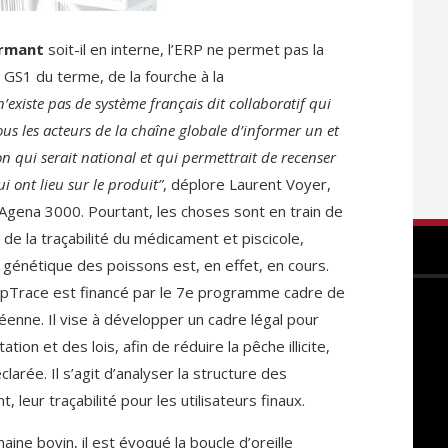
ormant
soit-il en interne, l’ERP ne permet pas la
 GS1 du terme, de la fourche à la
n’existe pas de système français dit collaboratif qui
ous les acteurs de la chaîne globale d’informer un et
n qui serait national et qui permettrait de recenser
i ont lieu sur le produit”
, déplore Laurent Voyer,
Agena 3000. Pourtant, les choses sont en train de
e la traçabilité du médicament et piscicole,
 génétique des poissons est, en effet, en cours.
opTrace est financé par le 7e programme cadre de
enne. Il vise à développer un cadre légal pour
ation et des lois, afin de réduire la pêche illicite,
arée. Il s’agit d’analyser la structure des
 leur traçabilité pour les utilisateurs finaux.
ine bovin, il est évoqué la boucle d’oreille