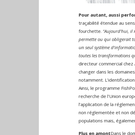
Pour autant, aussi perf
traçabilité étendue au sens
fourchette.
“Aujourd’hui, il 
permette ou qui obligerait t
un seul système d’informatio
toutes les transformations qu
directeur commercial chez 
changer dans les domaines d
notamment. L’identification
Ainsi, le programme FishP
recherche de l’Union europé
l’application de la réglement
non réglementée et non décl
populations mais, également,
Plus en amont
Dans le doma