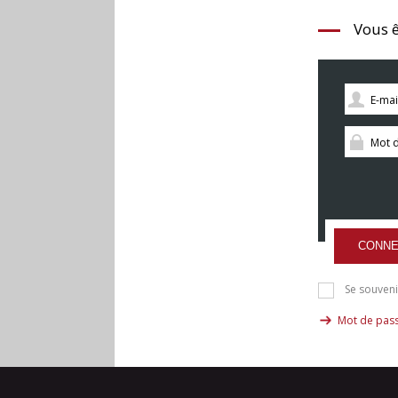
Vous ê
CONNE
Se souveni
Mot de pass