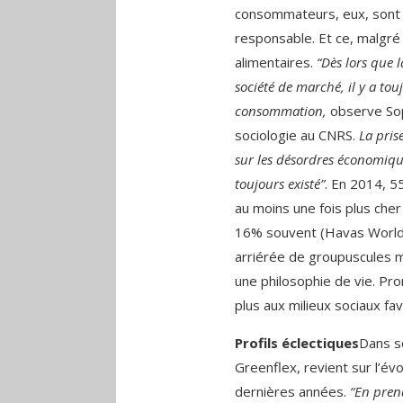
consommateurs, eux, sont d
responsable. Et ce, malgré 
alimentaires.
“Dès lors que 
société de marché, il y a to
consommation,
observe Sop
sociologie au CNRS.
La pris
sur les désordres économique
toujours existé”
. En 2014, 5
au moins une fois plus cher
16% souvent (Havas Worldwi
arriérée de groupuscules m
une philosophie de vie. Pr
plus aux milieux sociaux fav
Profils éclectiques
Dans s
Greenflex, revient sur l’
dernières années.
“En prena