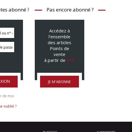
tes abonné ?
Pas encore abonné ?
Accédez à
l’ensemble
des articles
Points de
vente
à partir de
95€
JE M'ABONNE
XION
r de moi
e oublié ?