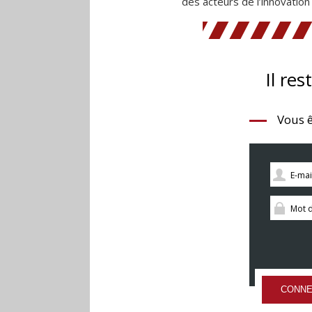
des acteurs de l’innovation l
Il res
Vous ê
CONNE