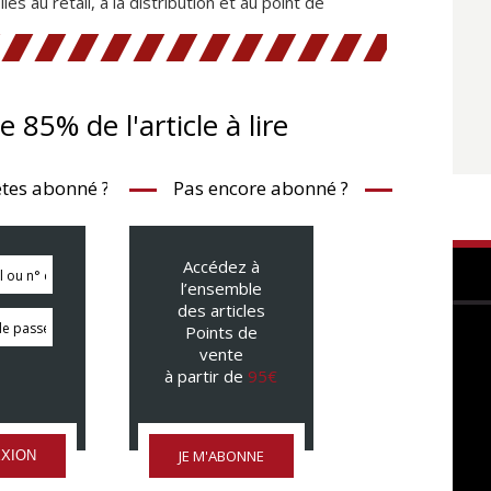
iés au retail, à la distribution et au point de
te 85% de l'article à lire
tes abonné ?
Pas encore abonné ?
Accédez à
l’ensemble
des articles
Points de
vente
à partir de
95€
JE M'ABONNE
XION