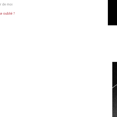
r de moi
e oublié ?