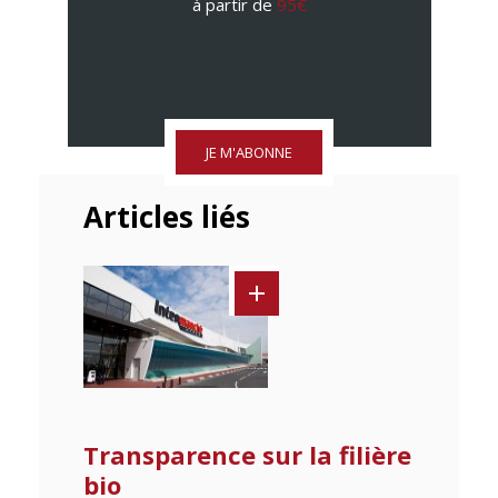
à partir de
95€
JE M'ABONNE
Articles liés
Transparence sur la filière
bio