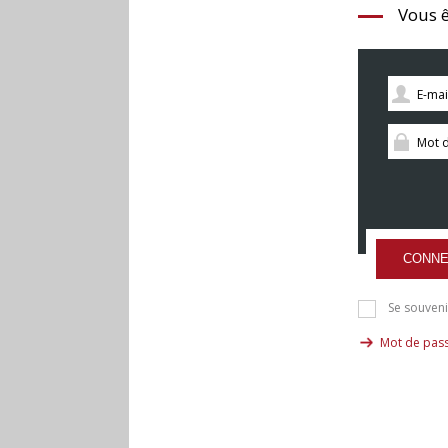
Vous ê
CONNE
Se souveni
Mot de pass