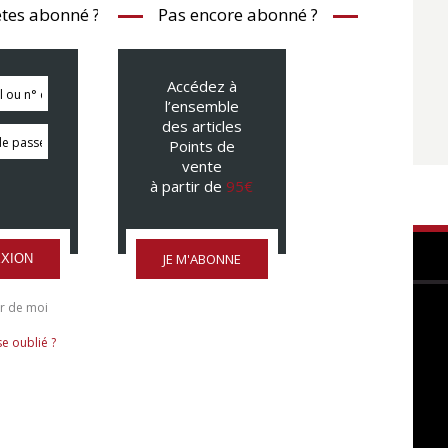
tes abonné ?
Pas encore abonné ?
Accédez à
l’ensemble
des articles
Points de
vente
à partir de
95€
JE M'ABONNE
XION
r de moi
e oublié ?