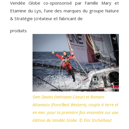
Vendée Globe co-sponsorisé par Famille Mary et
Etamine du Lys, l’une des marques du groupe Nature
& Stratégie (créateur et fabricant de
produits
Sam Davies (Intitiaves-Coeur) et Romain
Attanasio (Pure/Best Western), couple à terre et
en mer, pour la première fois ensemble sur une
édition du Vendée Globe. © Eloi Stichelbaut