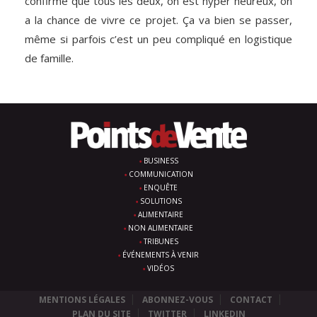
confirme que tous les deux, on est hyper heureux, on
a la chance de vivre ce projet. Ça va bien se passer,
même si parfois c’est un peu compliqué en logistique
de famille.
BUSINESS
COMMUNICATION
ENQUÊTE
SOLUTIONS
ALIMENTAIRE
NON ALIMENTAIRE
TRIBUNES
ÉVÉNEMENTS À VENIR
VIDÉOS
MENTIONS LÉGALES
ABONNEZ-VOUS
CONTACT
PLAN DU SITE
TWITTER
LINKEDIN