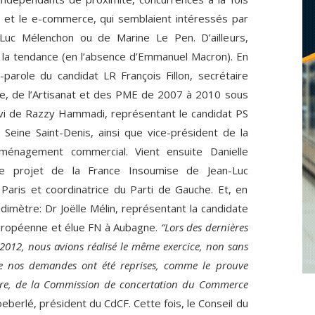
 et le e-commerce, qui semblaient intéressés par
-Luc Mélenchon ou de Marine Le Pen. D’ailleurs,
 la tendance (en l’absence d’Emmanuel Macron). En
-parole du candidat LR François Fillon, secrétaire
, de l’Artisanat et des PME de 2007 à 2010 sous
ivi de Razzy Hammadi, représentant le candidat PS
eine Saint-Denis, ainsi que vice-président de la
aménagement commercial. Vient ensuite Danielle
le projet de la France Insoumise de Jean-Luc
Paris et coordinatrice du Parti de Gauche. Et, en
udimètre: Dr Joëlle Mélin, représentant la candidate
uropéenne et élue FN à Aubagne.
“Lors des dernières
n 2012, nous avions réalisé le même exercice, non sans
de nos demandes ont été reprises, comme le prouve
nière, de la Commission de concertation du Commerce
eberlé, président du CdCF. Cette fois, le Conseil du