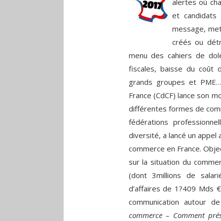
alertes où ch
et candidats
message, mett
créés ou détr
menu des cahiers de doléa
fiscales, baisse du coût du
grands groupes et PME…
France (CdCF) lance son mo
différentes formes de comm
fédérations professionn
diversité, a lancé un appel 
commerce en France. Objecti
sur la situation du commer
(dont 3millions de salari
d’affaires de 1?409 Mds €
communication autour d
commerce – Comment prése