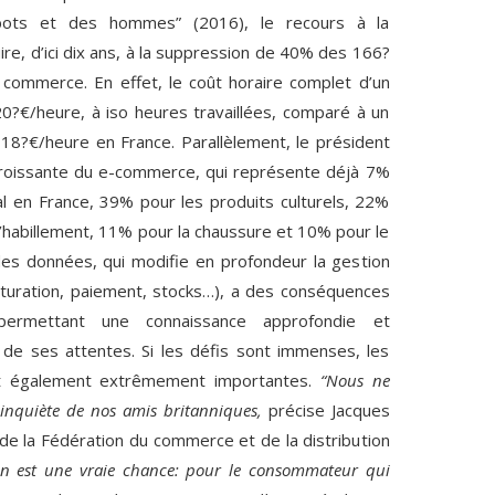
bots et des hommes” (2016), le recours à la
ire, d’ici dix ans, à la suppression de 40% des 166?
commerce. En effet, le coût horaire complet d’un
0?€/heure, à iso heures travaillées, comparé à un
8?€/heure en France. Parallèlement, le président
 croissante du e-commerce, qui représente déjà 7%
l en France, 39% pour les produits culturels, 22%
l’habillement, 11% pour la chaussure et 10% pour le
des données, qui modifie en profondeur la gestion
acturation, paiement, stocks…), a des conséquences
permettant une connaissance approfondie et
 de ses attentes. Si les défis sont immenses, les
nt également extrêmement importantes.
“Nous ne
inquiète de nos amis britanniques,
précise Jacques
de la Fédération du commerce et de la distribution
tion est une vraie chance: pour le consommateur qui