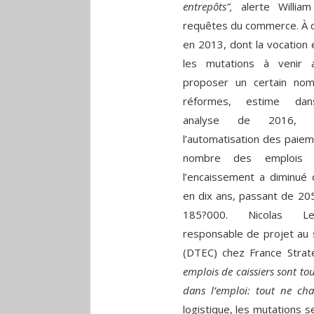
entrepôts”,
alerte Willia
requêtes du commerce. À cet
en 2013, dont la vocation 
les mutations à venir 
proposer un certain no
réformes, estime da
analyse de 2016, q
l’automatisation des paiem
nombre des emplois 
l’encaissement a diminué
en dix ans, passant de 20
185?000. Nicolas 
responsable de projet au 
(DTEC) chez France Stra
emplois de caissiers sont to
dans l’emploi: tout ne ch
logistique, les mutations 