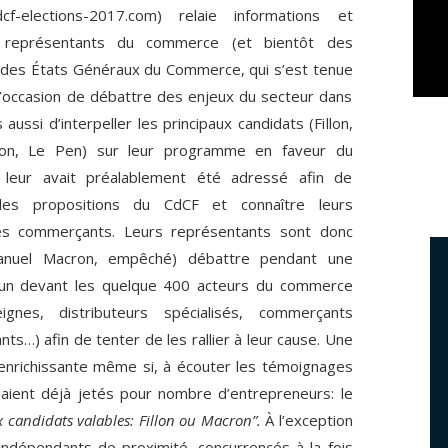
f-elections-2017.com) relaie informations et
s représentants du commerce (et bientôt des
on des États Généraux du Commerce, qui s’est tenue
l’occasion de débattre des enjeux du secteur dans
ssi d’interpeller les principaux candidats (Fillon,
on, Le Pen) sur leur programme en faveur du
leur avait préalablement été adressé afin de
r les propositions du CdCF et connaître leurs
es commerçants. Leurs représentants sont donc
manuel Macron, empêché) débattre pendant une
cun devant les quelque 400 acteurs du commerce
gnes, distributeurs spécialisés, commerçants
s…) afin de tenter de les rallier à leur cause. Une
 enrichissante même si, à écouter les témoignages
laient déjà jetés pour nombre d’entrepreneurs: le
x candidats valables: Fillon ou Macron”.
À l’exception
ndépendants de proximité, concurrencés à la fois