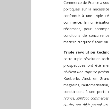
Commerce de France a souhai
politiques sur la nécessi
confronté à une triple r
commerce, la numérisatio
réclamant, pour accompa
conditions de concurren
matière d’équité fiscale ou 
Triple révolution techn
cette triple révolution te
prospectives ont été m
révèlent une rupture profo
Koeberlé. Ainsi, en Gran
magasins, l’automatisation
conduiraient à une pert
France, 390?000 commerces o
études ont déjà pointé les 