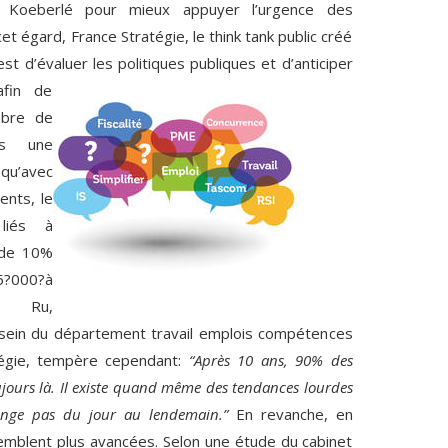
m Koeberlé pour mieux appuyer l’urgence des
 égard, France Stratégie, le think tank public créé
est d’évaluer les
politiques publiques et d’anticiper
afin de
mbre de
ns une
u’avec
ents, le
liés à
 de 10%
5?000?à
Le Ru,
sein du département travail emplois compétences
tégie, tempère cependant:
“Après 10 ans, 90% des
ujours là. Il existe quand même des tendances lourdes
ange pas du jour au lendemain.”
En revanche, en
semblent plus avancées. Selon une étude du cabinet