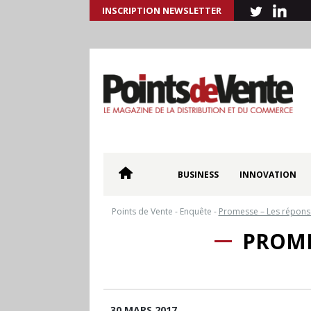
INSCRIPTION NEWSLETTER
BUSINESS
INNOVATION
Points de Vente
-
Enquête
-
Promesse – Les répons
PROME
30 MARS 2017