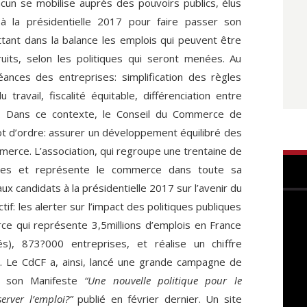
acun se mobilise auprès des pouvoirs publics, élus
 à la présidentielle 2017 pour faire passer son
ant dans la balance les emplois qui peuvent être
uits, selon les politiques qui seront menées. Au
nces des entreprises: simplification des règles
 travail, fiscalité équitable, différenciation entre
 Dans ce contexte, le Conseil du Commerce de
t d’ordre: assurer un développement équilibré des
erce. L’association, qui regroupe une trentaine de
elles et représente le commerce dans toute sa
aux candidats à la présidentielle 2017 sur l’avenir du
f: les alerter sur l’impact des politiques publiques
ce qui représente 3,5millions d’emplois en France
és), 873?000 entreprises, et réalise un chiffre
. Le CdCF a, ainsi, lancé une grande campagne de
e son Manifeste
“Une nouvelle politique pour le
rver l’emploi?”
publié en février dernier. Un site