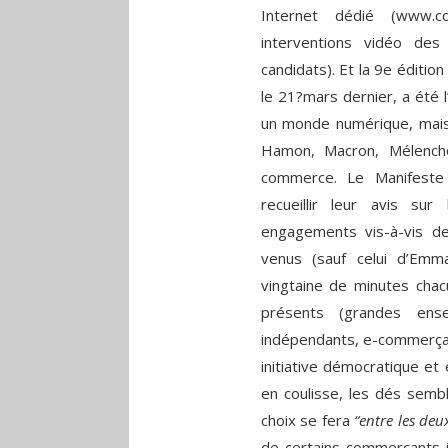
Internet dédié (www.cdc
interventions vidéo de
candidats). Et la 9e éditi
le 21?mars dernier, a été 
un monde numérique, mais au
Hamon, Macron, Mélench
commerce. Le Manifeste 
recueillir leur avis su
engagements vis-à-vis d
venus (sauf celui d’Em
vingtaine de minutes cha
présents (grandes ensei
indépendants, e-commerçant
initiative démocratique et
en coulisse, les dés semb
choix se fera
“entre les deu
de certains commerçants i