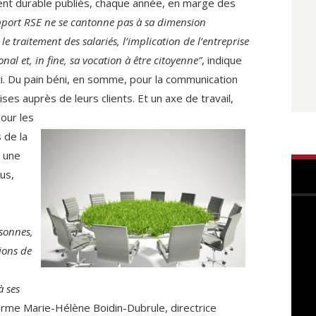
t durable publiés, chaque année, en marge des
port RSE ne se cantonne pas à sa dimension
e traitement des salariés, l’implication de l’entreprise
ional et, in fine, sa vocation à être citoyenne”
, indique
ti. Du pain béni, en somme, pour la communication
rises auprès de leurs clients.
Et un axe de travail,
pour les
 de la
s une
us,
rsonnes,
ions de
à ses
firme Marie-Hélène Boidin-Dubrule, directrice