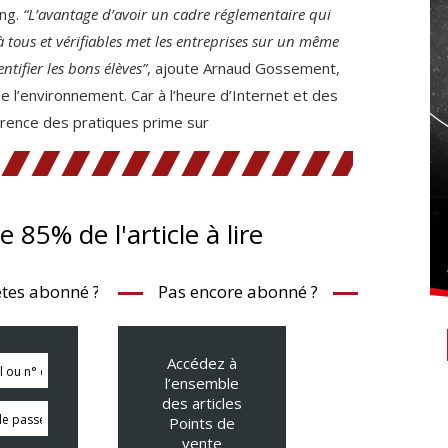
ng.
“L’avantage d’avoir un cadre réglementaire qui
 à tous et vérifiables met les entreprises sur un même
ntifier les bons élèves”
, ajoute Arnaud Gossement,
de l’environnement. Car à l’heure d’Internet et des
arence des pratiques prime sur
te 85% de l'article à lire
tes abonné ?
Pas encore abonné ?
Accédez à
l’ensemble
des articles
Points de
vente