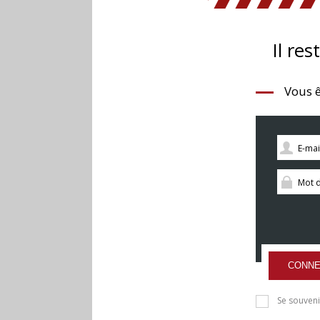
Il res
Vous ê
CONNE
Se souveni