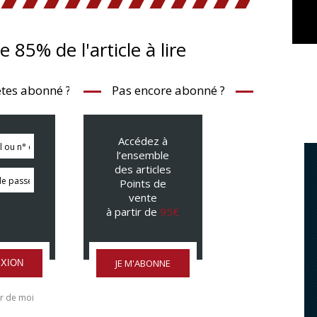
te 85% de l'article à lire
tes abonné ?
Pas encore abonné ?
Accédez à
l’ensemble
des articles
Points de
vente
à partir de
95€
JE M'ABONNE
XION
r de moi