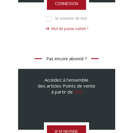
CONNEXION
Se souvenir de moi
Mot de passe oublié ?
Pas encore abonné ?
Accédez à l’ensemble
des articles Points de vente
à partir de
95€
JE M'ABONNE