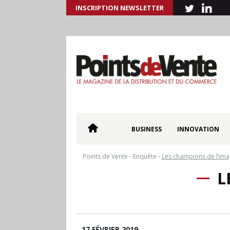
INSCRIPTION NEWSLETTER
BUSINESS
INNOVATION
Points de Vente
-
Enquête
-
Les champions de l’ima
L
17 FÉVRIER 2019