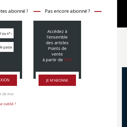
tes abonné ?
Pas encore abonné ?
Accédez à
l’ensemble
des articles
Points de
vente
à partir de
95€
JE M'ABONNE
XION
r de moi
e oublié ?