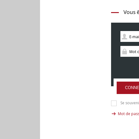
Vous ê
CONNE
Se souveni
Mot de pass