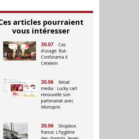
Ces articles pourraient
vous intéresser
30.07
Cas
d'usage: But-
Conforama X
Cetelem
30.06
Retail
media : Lucky cart
renouvelle son
partenariat avec
Monoprix
30.06
Shopbox
france: L'hygiène
des chariots, levier