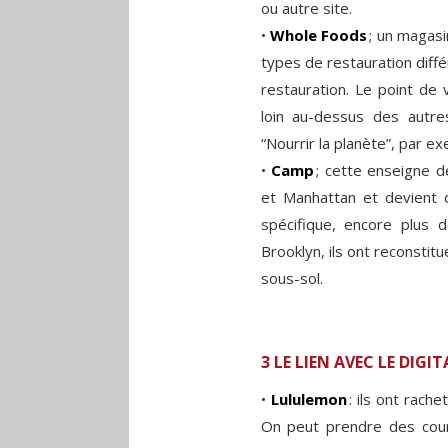
ou autre site.
•
Whole Foods
; un magasi
types de restauration différ
restauration. Le point de v
loin au-dessus des autr
“Nourrir la planète”, par e
•
Camp
; cette enseigne d
et Manhattan et devient d
spécifique, encore plus 
Brooklyn, ils ont reconstit
sous-sol.
3 LE LIEN AVEC LE DIGI
•
Lululemon
: ils ont rach
On peut prendre des cours