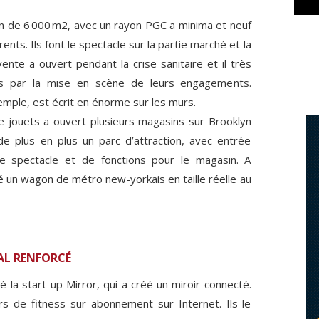
n de 6 000 m2, avec un rayon PGC a minima et neuf
ents. Ils font le spectacle sur la partie marché et la
ente a ouvert pendant la crise sanitaire et il très
es par la mise en scène de leurs engagements.
xemple, est écrit en énorme sur les murs.
e jouets a ouvert plusieurs magasins sur Brooklyn
e plus en plus un parc d’attraction, avec entrée
de spectacle et de fonctions pour le magasin. A
ué un wagon de métro new-yorkais en taille réelle au
TAL RENFORCÉ
eté la start-up Mirror, qui a créé un miroir connecté.
 de fitness sur abonnement sur Internet. Ils le