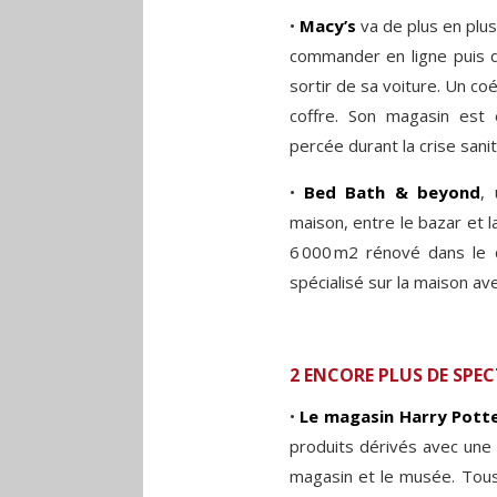
•
Macy’s
va de plus en plu
commander en ligne puis 
sortir de sa voiture. Un c
coffre. Son magasin est 
percée durant la crise sanit
•
Bed Bath & beyond
,
maison, entre le bazar et 
6 000 m2 rénové dans le q
spécialisé sur la maison ave
2 ENCORE PLUS DE SPE
•
Le magasin Harry Pott
produits dérivés avec une 
magasin et le musée. Tous