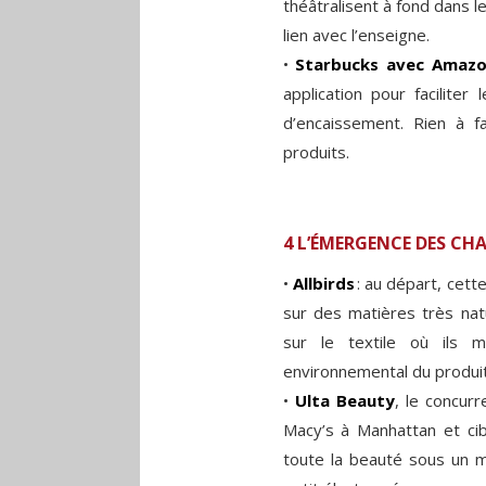
théâtralisent à fond dans l
lien avec l’enseigne.
•
Starbucks avec Amaz
application pour faciliter 
d’encaissement. Rien à fa
produits.
4 L’ÉMERGENCE DES CH
•
Allbirds
: au départ, cett
sur des matières très nat
sur le textile où ils m
environnemental du produit
•
Ulta Beauty
, le concur
Macy’s à Manhattan et cib
toute la beauté sous un 