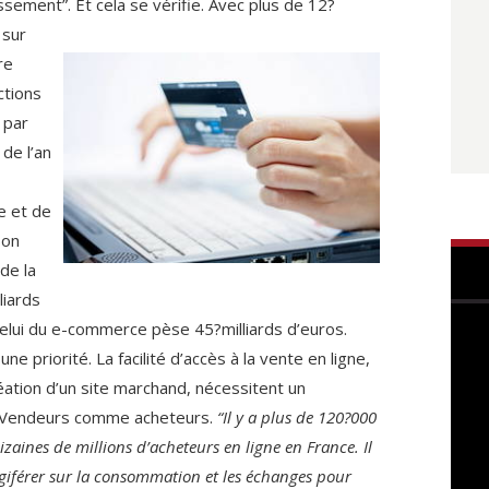
ssement”. Et cela se vérifie. Avec plus de
12?
 sur
re
ctions
 par
de l’an
e et de
son
 de la
liards
Celui du e-commerce pèse 45?milliards d’euros.
e priorité. La facilité d’accès à la vente en ligne,
réation d’un site marchand, nécessitent un
 Vendeurs comme acheteurs.
“Il y a plus de 120?000
zaines de millions d’acheteurs en ligne en France. Il
égiférer sur la consommation et les échanges pour