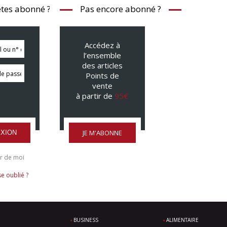
tes abonné ?
Pas encore abonné ?
Accédez à
l’ensemble
des articles
Points de
vente
à partir de
95€
JE M'ABONNE
XION
r de moi
e oublié ?
BUSINESS
ALIMENTAIRE