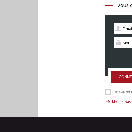
Vous ê
CONNE
Se souveni
Mot de pass