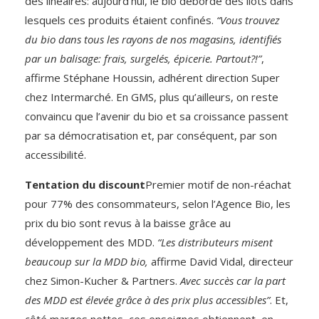
des linéaires: aujourd’hui, le bio déborde des îlots dans
lesquels ces produits étaient confinés.
“Vous trouvez
du bio dans tous les rayons de nos magasins, identifiés
par un balisage: frais, surgelés, épicerie. Partout?!”
,
affirme Stéphane Houssin, adhérent direction Super
chez Intermarché. En GMS, plus qu’ailleurs, on reste
convaincu que l’avenir du bio et sa croissance passent
par sa démocratisation et, par conséquent, par son
accessibilité.
Tentation du discount
Premier motif de non-réachat
pour 77% des consommateurs, selon l’Agence Bio, les
prix du bio sont revus à la baisse grâce au
développement des MDD.
“Les distributeurs misent
beaucoup sur la MDD bio,
affirme David Vidal, directeur
chez Simon-Kucher & Partners.
Avec succès car la part
des MDD est élevée grâce à des prix plus accessibles”
. Et,
côté marges nettes, ces enseignes obtiennent, en