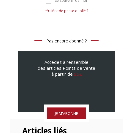
Se souvenir de moi
Mot de passe oublié ?
Pas encore abonné ?
Accédez à l’ensemble
des articles Points de vente
à partir de
95€
JE M'ABONNE
Articles liés