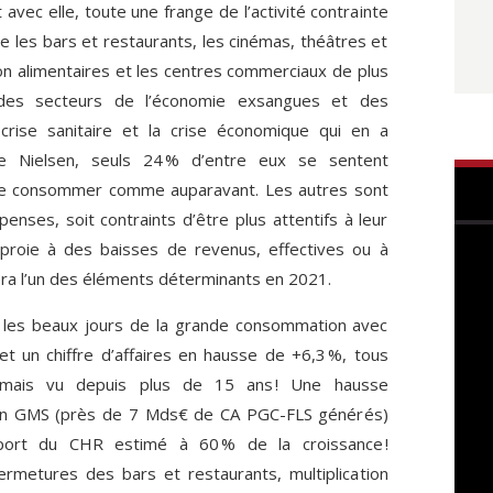
 avec elle, toute une frange de l’activité contrainte
les bars et restaurants, les cinémas, théâtres et
 alimentaires et les centres commerciaux de plus
 des secteurs de l’économie exsangues et des
a crise sanitaire et la crise économique qui en a
e Nielsen, seuls 24 % d’entre eux se sentent
de consommer comme auparavant. Les autres sont
enses, soit contraints d’être plus attentifs à leur
roie à des baisses de revenus, effectives ou à
sera l’un des éléments déterminants en 2021.
it les beaux jours de la grande consommation avec
t un chiffre d’affaires en hausse de +6,3 %, tous
jamais vu depuis plus de 15 ans ! Une hausse
 en GMS (près de 7 Mds€ de CA PGC-FLS générés)
port du CHR estimé à 60 % de la croissance !
fermetures des bars et restaurants, multiplication