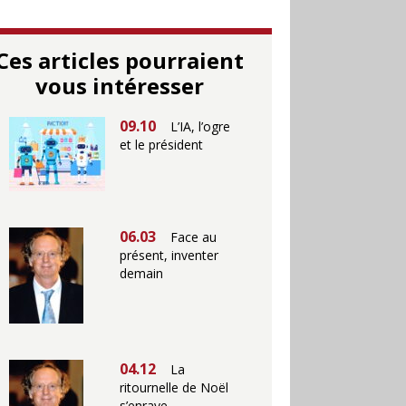
Ces articles pourraient
vous intéresser
09.10
L’IA, l’ogre
et le président
06.03
Face au
présent, inventer
demain
04.12
La
ritournelle de Noël
s’enraye