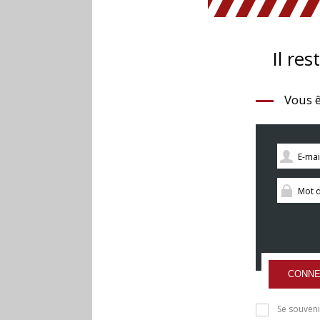
Il res
Vous ê
CONNE
Se souveni