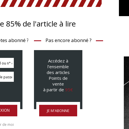
te 85% de l'article à lire
tes abonné ?
Pas encore abonné ?
Accédez à
l’ensemble
des articles
Points de
vente
à partir de
95€
JE M'ABONNE
XION
r de moi