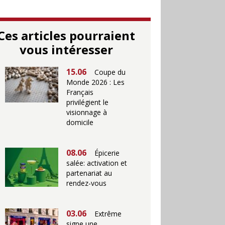
Ces articles pourraient
vous intéresser
15.06
Coupe du
Monde 2026 : Les
Français
privilégient le
visionnage à
domicile
08.06
Épicerie
salée: activation et
partenariat au
rendez-vous
03.06
Extrême
signe une