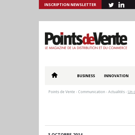
INSCRIPTION NEWSLETTER
BUSINESS
INNOVATION
Points de Vente
-
Communication
-
Actualités
-
Un c
3 OCTOBRE 2014