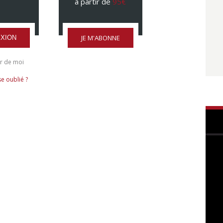
à partir de
95€
JE M'ABONNE
XION
r de moi
e oublié ?