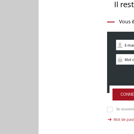
Il res
Vous ê
CONNE
Se souveni
Mot de pass