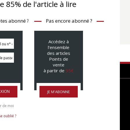
te 85% de l'article à lire
tes abonné ?
Pas encore abonné ?
Accédez à
l’ensemble
des articles
Points de
vente
à partir de
95€
JE M'ABONNE
XION
r de moi
e oublié ?