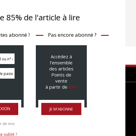
te 85% de l'article à lire
tes abonné ?
Pas encore abonné ?
Accédez à
l’ensemble
des articles
Points de
vente
à partir de
95€
JE M'ABONNE
XION
r de moi
e oublié ?