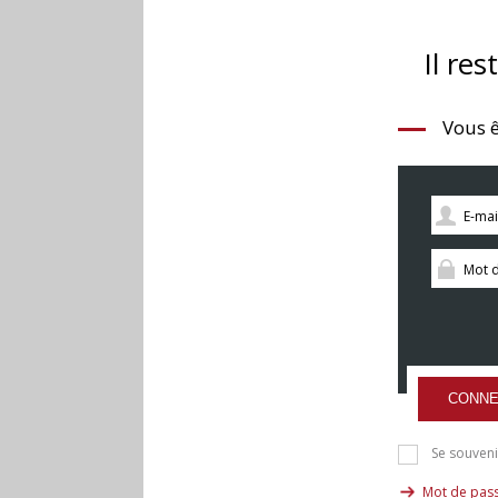
Il res
Vous ê
CONNE
Se souveni
Mot de pass