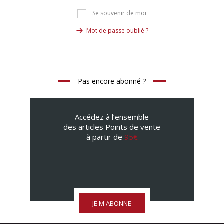
Se souvenir de moi
Mot de passe oublié ?
Pas encore abonné ?
Accédez à l’ensemble
des articles Points de vente
à partir de
95€
JE M'ABONNE