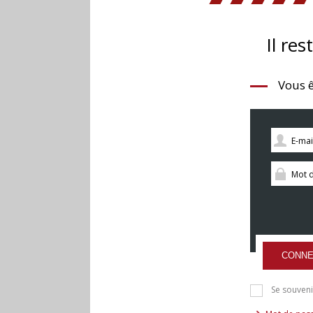
Il res
Vous ê
CONNE
Se souveni