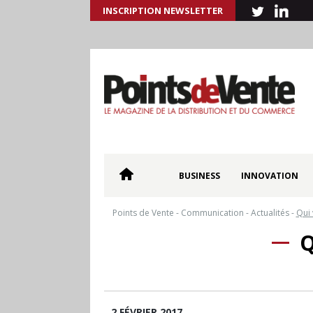
INSCRIPTION NEWSLETTER
BUSINESS
INNOVATION
Points de Vente
-
Communication
-
Actualités
-
Qui 
Q
2 FÉVRIER 2017