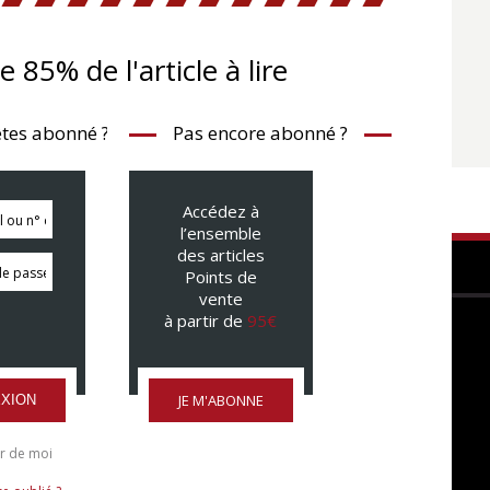
te 85% de l'article à lire
tes abonné ?
Pas encore abonné ?
Accédez à
l’ensemble
des articles
Points de
vente
à partir de
95€
JE M'ABONNE
XION
r de moi