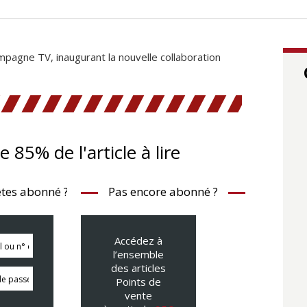
mpagne TV, inaugurant la nouvelle collaboration
te 85% de l'article à lire
tes abonné ?
Pas encore abonné ?
Accédez à
l’ensemble
des articles
Points de
vente