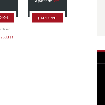
à partir de
95€
JE M'ABONNE
XION
r de moi
e oublié ?